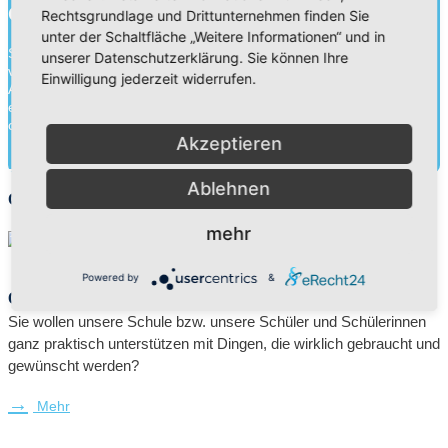
Charakter für die Ewigkeit.
Rechtsgrundlage und Drittunternehmen finden Sie
unter der Schaltfläche „Weitere Informationen“ und in
Schule ist mehr als Wissensvermittlung. Durch die Zusammenarbeit
unserer Datenschutzerklärung. Sie können Ihre
von Schülern, Lehrern und Eltern gehen wir an unseren
Einwilligung jederzeit widerrufen.
Adventistischen Bekenntnisschulen eine Erziehungspartnerschaft
ein. Neben der Wissensvermittlung legen wir ebenso Wert auf die
charakterliche Entwick...
Akzeptieren
Mehr herausfinden
Ablehnen
Geschenkkatalog
mehr
Powered by
&
Geschenke, die ankommen
Sie wollen unsere Schule bzw. unsere Schüler und Schülerinnen
ganz praktisch unterstützen mit Dingen, die wirklich gebraucht und
gewünscht werden?
Mehr