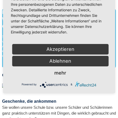
Ihre personenbezogenen Daten zu unterschiedlichen
Zwecken. Detaillierte Informationen zu Zweck,
Bildung für heute.
Rechtsgrundlage und Drittunternehmen finden Sie
Wissen für morgen.
unter der Schaltfläche „Weitere Informationen“ und in
Charakter für die Ewigkeit.
unserer Datenschutzerklärung. Sie können Ihre
Einwilligung jederzeit widerrufen.
Schule ist mehr als Wissensvermittlung. Durch die Zusammenarbeit
von Schülern, Lehrern und Eltern gehen wir an unseren
Adventistischen Bekenntnisschulen eine Erziehungspartnerschaft
Akzeptieren
ein. Neben der Wissensvermittlung legen wir ebenso Wert auf die
charakterliche Entwick...
Ablehnen
Mehr herausfinden
mehr
Geschenkkatalog
Powered by
&
Geschenke, die ankommen
Sie wollen unsere Schule bzw. unsere Schüler und Schülerinnen
ganz praktisch unterstützen mit Dingen, die wirklich gebraucht und