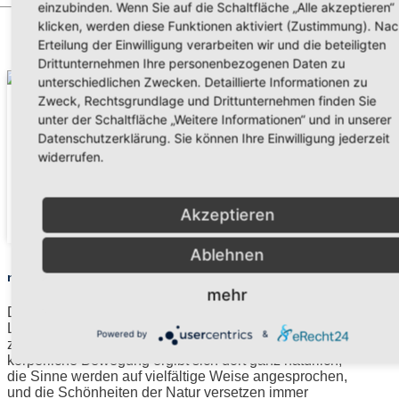
einzubinden. Wenn Sie auf die Schaltfläche „Alle akzeptieren“
klicken, werden diese Funktionen aktiviert (Zustimmung). Na
Erteilung der Einwilligung verarbeiten wir und die beteiligten
Drittunternehmen Ihre personenbezogenen Daten zu
unterschiedlichen Zwecken. Detaillierte Informationen zu
Zweck, Rechtsgrundlage und Drittunternehmen finden Sie
unter der Schaltfläche „Weitere Informationen“ und in unserer
Datenschutzerklärung. Sie können Ihre Einwilligung jederzeit
widerrufen.
Akzeptieren
Ablehnen
naturbezogen
mehr
Die Natur ist ein ganz besonderer ganzheitlicher
Lernort, da sie viele anregende Gelegenheiten bietet
Powered by
&
zum Entdecken, Greifen und Beobachten. Die
körperliche Bewegung ergibt sich dort ganz natürlich,
die Sinne werden auf vielfältige Weise angesprochen,
und die Schönheiten der Natur versetzen immer