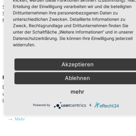
Erteilung der Einwilligung verarbeiten wir und die beteiligten
Seit diesem Schuljahr haben wir das Privileg an unserer
Drittunternehmen Ihre personenbezogenen Daten zu
Schule Streicher – und Flötenunterricht zu haben. Zudem
unterschiedlichen Zwecken. Detaillierte Informationen zu
findet eine gemeinsame ...
Zweck, Rechtsgrundlage und Drittunternehmen finden Sie
unter der Schaltfläche „Weitere Informationen“ und in unserer
Datenschutzerklärung. Sie können Ihre Einwilligung jederzeit
Mehr
widerrufen.
Akzeptieren
Ablehnen
Fächerverbindender Unterricht – Ganzheitlichkeit
Das Prinzip der Ganzheitlichkeit ist ein wichtiges Prinzip an
mehr
unserer Schule. Das bedeutet, dass die Kinder einen
Lerninhalt aus möglichst ...
Powered by
&
Mehr