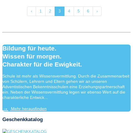
‹
1
2
3
4
5
6
›
Bildung für heute.
Wissen für morgen.
Charakter für die Ewigkeit.
Schule ist mehr als Wissensvermittlung. Durch die Zusammenarbeit
von Schülern, Lehrern und Eltern gehen wir an unseren
Adventistischen Bekenntnisschulen eine Erziehungspartnerschaft
ein. Neben der Wissensvermittlung legen wir ebenso Wert auf die
charakterliche Entwick...
Mehr herausfinden
Geschenkkatalog